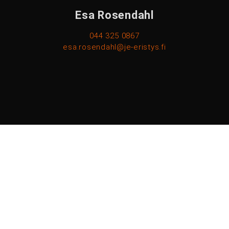
Esa Rosendahl
044 325 0867
esa.rosendahl@je-eristys.fi
Juhani Rosendahl
045 275 6849
juuso.rosendahl@je-eristys.fi