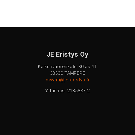
JE Eristys Oy
Kalkunvuorenkatu 30 as 41
33330 TAMPERE
myynti@je-eristys.fi
Y-tunnus: 2185837-2