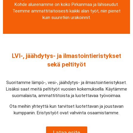
Kohde alueenamme on koko Pirkanmaa ja lähiseudut.
Teemme ammattitaitoisesti kaikki alan työt, niin pienet
kuin suuretkin urakoinnit.
LVI-, jäähdytys- ja ilmastointieristykset
sekä peltityöt
Suoritamme lämpö-, vesi-, jäähdytys- ja ilmastointieristykset.
Lisäksi saat meitä peltityöt vuosien kokemuksella. Käytämme
suomalaista, ammattititoista ja luotettavaa työvoimaa.
Ota meihin yhteyttä kun tarvitset luotettavan ja joustavan
kumppanin. Eristystyöt ovat vahvinta osaamistamme.
Lataa esite