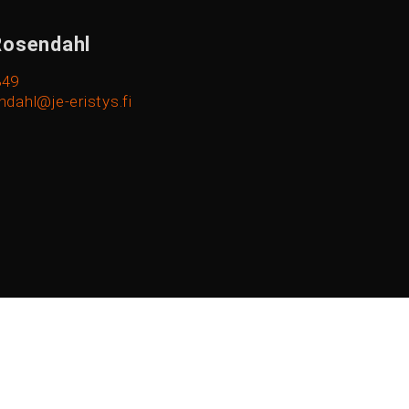
Rosendahl
849
ndahl@je-eristys.fi