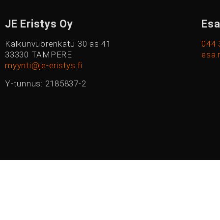
JE Eristys Oy
Esa
Kalkunvuorenkatu 30 as 41
044 
33330 TAMPERE
esa.
myynti@je-eristys.fi
Y-tunnus: 2185837-2