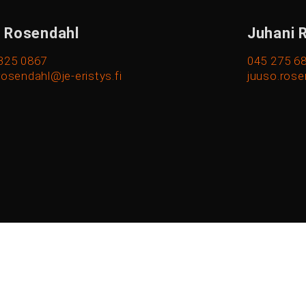
 Rosendahl
Juhani 
325 0867
045 275 6
rosendahl@je-eristys.fi
juuso.rose