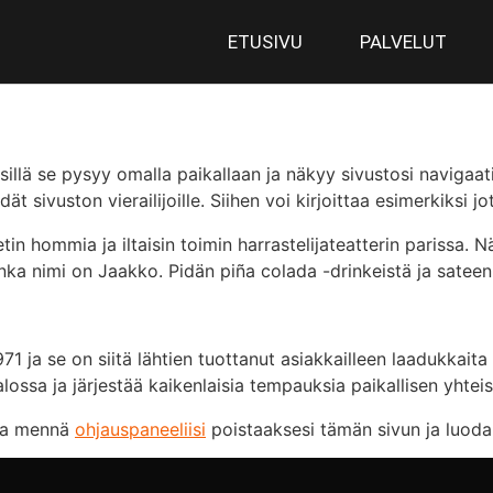
ETUSIVU
PALVELUT
 sillä se pysyy omalla paikallaan ja näkyy sivustosi naviga
t sivuston vierailijoille. Siihen voi kirjoittaa esimerkiksi jo
in hommia ja iltaisin toimin harrastelijateatterin parissa. 
onka nimi on Jaakko. Pidän piña colada -drinkeistä ja sateen 
71 ja se on siitä lähtien tuottanut asiakkailleen laadukkaita 
alossa ja järjestää kaikenlaisia tempauksia paikallisen yhteis
taa mennä
ohjauspaneeliisi
poistaaksesi tämän sivun ja luodaks