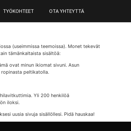
TYÖKOHTEET
OTA YHTEYTTÄ
atiossa (useimmissa teemoissa). Monet tekevät
tain tämänkaltaista sisältöä:
Nämä ovat minun ikiomat sivuni. Asun
ropinasta peltikatolla.
hilavitkuttimia. Yli 200 henkilöä
ön iloksi.
esi uusia sivuja sisällöllesi. Pidä hauskaa!