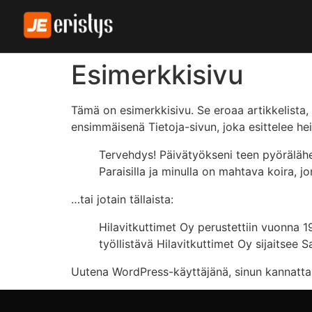
Esimerkkisivu
Tämä on esimerkkisivu. Se eroaa artikkelista,
ensimmäisenä Tietoja-sivun, joka esittelee heidä
Tervehdys! Päivätyökseni teen pyörälähet
Paraisilla ja minulla on mahtava koira, j
…tai jotain tällaista:
Hilavitkuttimet Oy perustettiin vuonna 19
työllistävä Hilavitkuttimet Oy sijaitsee S
Uutena WordPress-käyttäjänä, sinun kannat